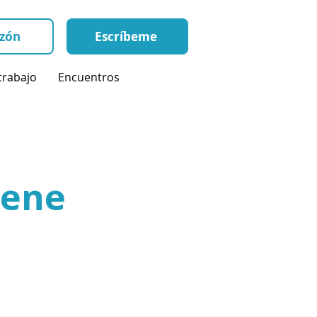
zón
Escríbeme
rabajo
Encuentros
iene