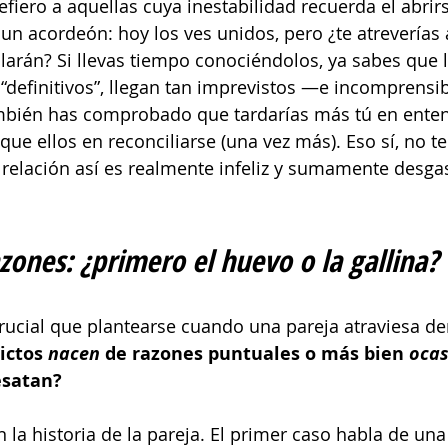
efiero a aquellas cuya inestabilidad recuerda el abrirs
e un acordeón: hoy los ves unidos, pero ¿te atreverías
rán? Si llevas tiempo conociéndolos, ya sabes que lo
“definitivos”, llegan tan imprevistos —e incomprens
también has comprobado que tardarías más tú en ente
que ellos en reconciliarse (una vez más). Eso sí, no te
relación así es realmente infeliz y sumamente desga
azones: ¿primero el huevo o la gallina?
rucial que plantearse cuando una pareja atraviesa d
ictos 
nacen
 de razones puntuales o más bien 
oca
esatan?
 la historia de la pareja. El primer caso habla de una