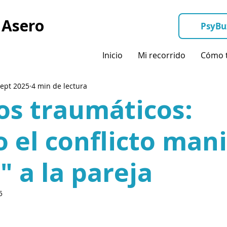
 Asero
PsyBu
Inicio
Mi recorrido
Cómo t
sept 2025
4 min de lectura
os traumáticos:
 el conflicto man
" a la pareja
5