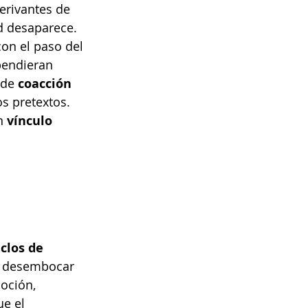
erivantes de 
ad desaparece. 
on el paso del 
pendieran 
de 
coacción 
s pretextos. 
n 
vínculo 
iclos de 
en desembocar 
oción, 
e el 