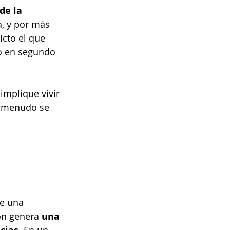
de la 
, y por más 
icto el que 
mo en segundo 
mplique vivir 
a menudo se 
e una 
ón genera 
una 
. En un 