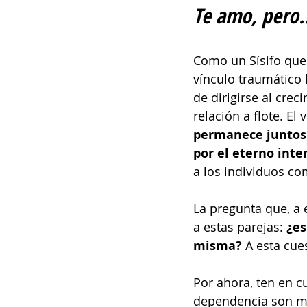
Te amo, pero..
Como un Sísifo que 
vínculo traumático 
de dirigirse al cre
relación a flote. El
permanece juntos n
por el eterno inte
a los individuos co
La pregunta que, a
a estas parejas: 
¿es
misma?
 A esta cue
Por ahora, ten en c
dependencia son muc