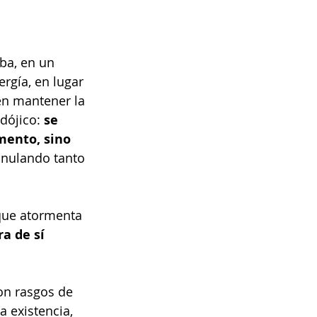
ba, en un 
rgía, en lugar 
en mantener la 
dójico: 
se 
mento, sino 
anulando tanto 
que atormenta 
a de sí 
on rasgos de 
 existencia, 