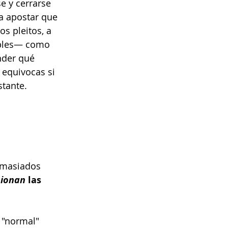
e y cerrarse 
 a apostar que 
s pleitos, a 
ibles— como 
nder qué 
 equivocas si 
stante.
emasiados 
sionan
 las 
 "normal" 