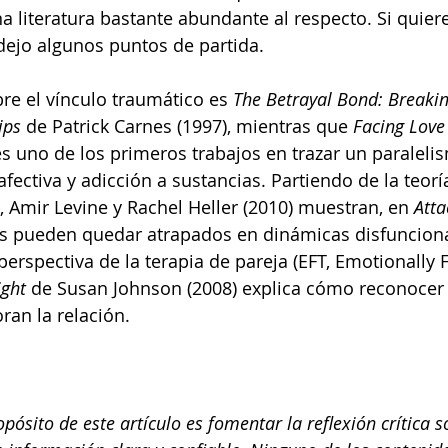
na literatura bastante abundante al respecto. Si quier
 dejo algunos puntos de partida.
bre el vínculo traumático es 
The Betrayal Bond: Breakin
ips
 de Patrick Carnes (1997), mientras que 
Facing Love
es uno de los primeros trabajos en trazar un paralelis
fectiva y adicción a sustancias. Partiendo de la teorí
 Amir Levine y Rachel Heller (2010) muestran, en 
Att
os pueden quedar atrapados en dinámicas disfunciona
perspectiva de la terapia de pareja (EFT, Emotionally 
ight
 de Susan Johnson (2008) explica cómo reconocer l
ran la relación.
ropósito de este artículo es fomentar la reflexión crítica 