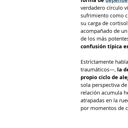
forma de 
depende
verdadero círculo vi
sufrimiento como co
su carga de cortisol
acompañado de un p
de los más potentes
confusión típica e
Estríctamente habla
traumáticos—, 
la d
propio ciclo de al
sola perspectiva de 
relación acumula h
atrapadas en la rue
por momentos de ce