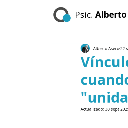
Psic.
Alberto
Alberto Asero
22 
Víncul
cuando
"unida
Actualizado:
30 sept 202