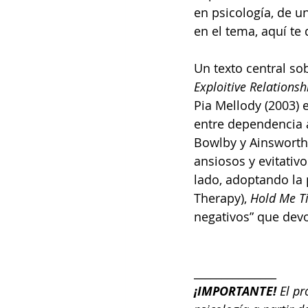
en psicología, de u
en el tema, aquí te
Un texto central so
Exploitive Relationsh
Pia Mellody (2003) 
entre dependencia a
Bowlby y Ainsworth,
ansiosos y evitativ
lado, adoptando la 
Therapy), 
Hold Me T
negativos” que devo
_______________
¡IMPORTANTE!
 El p