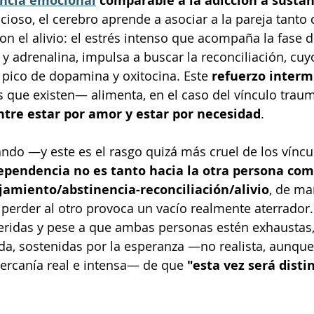
ncia emocional
 comparable a la adicción a sustan
cioso, el cerebro aprende a asociar a la pareja tanto 
n el alivio: el estrés intenso que acompaña la fase d
 y adrenalina, impulsa a buscar la reconciliación, cuyo
ico de dopamina y oxitocina. Este 
refuerzo interm
 que existen— alimenta, en el caso del vínculo traumá
ntre estar por amor y estar por necesidad
.
ndo —y este es el rasgo quizá más cruel de los víncu
ependencia no es tanto hacia la otra persona com
ejamiento/abstinencia-reconciliación/alivio
, de ma
perder al otro provoca un vacío realmente aterrador. A
eridas y pese a que ambas personas estén exhaustas,
da, sostenidas por la esperanza —no realista, aunqu
rcanía real e intensa— de que 
"esta vez será disti