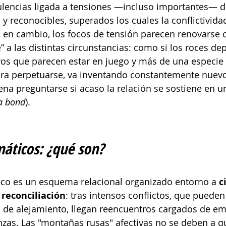
lencias ligada a tensiones —incluso importantes— d
s y reconocibles, superados los cuales la conflictivid
 en cambio, los focos de tensión parecen renovarse c
” a las distintas circunstancias: como si los roces de
os que parecen estar en juego y más de una especie 
ara perpetuarse, va inventando constantemente nuevo
pena preguntarse si acaso la relación se sostiene en u
a bond
).
máticos: ¿qué son?
ico es un esquema relacional organizado entorno a 
c
 reconciliación
: tras intensos conflictos, que pued
 de alejamiento, llegan reencuentros cargados de em
as. Las "montañas rusas" afectivas no se deben a qu