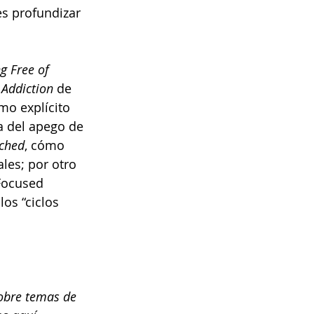
es profundizar 
g Free of 
 Addiction
 de 
mo explícito 
a del apego de 
ached
, cómo 
les; por otro 
Focused 
os “ciclos 
sobre temas de 