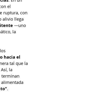
cias
con el 
e ruptura, con 
 alivio llega 
itente
 —uno 
tico, la 
los 
o hacia el 
nera tal que la 
sí, la 
 terminan 
e alimentada 
nto"
.