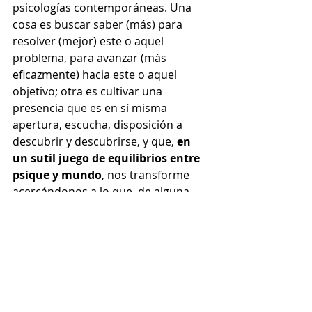
psicologías contemporáneas. Una 
cosa es buscar saber (más) para 
resolver (mejor) este o aquel 
problema, para avanzar (más 
eficazmente) hacia este o aquel 
objetivo; otra es cultivar una 
presencia que es en sí misma 
apertura, escucha, disposición a 
descubrir y descubrirse, y que, 
en 
un sutil juego de equilibrios entre 
psique y mundo
, nos transforme 
acercándonos a lo que, de alguna 
manera, ya éramos.
psicólogo en guadalajara
psicólogo en puerto vallarta
autoconocimiento
psicología profunda
Jung
intuición
inconsciente
reminiscencia
individuación
presencia