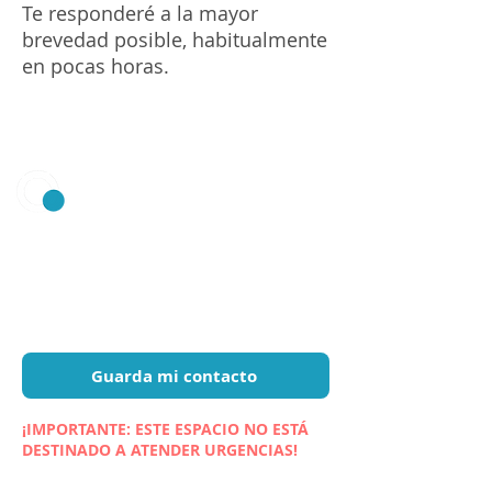
Te responderé a la mayor
brevedad posible, habitualmente
en pocas horas.
Psic.
Alberto Asero
Guadalajara, Puerto Vallarta, Online
Céd. Prof. (México):
14251375
“Pragma”, Ass. Prof. Pratiche Filosofiche
(Italia): PR.SO.43
Guarda mi contacto
¡IMPORTANTE: ESTE ESPACIO NO ESTÁ
DESTINADO A ATENDER URGENCIAS!
Mi trabajo, así como los servicios y
contenidos ofrecidos a través de este